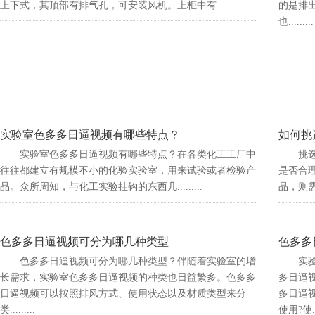
上下式，其顶部有排气孔，可安装风机。上柜中有.........
的是排出实
也.........
实验室色多多日逼视频有哪些特点？
如何挑
实验室色多多日逼视频有哪些特点？在各类化工工厂中
挑选
往往都建立有规模不小的化验实验室，用来试验或者检验产
是否合理
品。众所周知，与化工实验挂钩的东西几.........
品，则
色多多日逼视频可分为哪几种类型
色多多
色多多日逼视频可分为哪几种类型？伴随着实验室的增
实
长需求，实验室色多多日逼视频的种类也日益繁多。色多多
多日逼视
日逼视频可以按照排风方式、使用状态以及材质类型来分
多日逼视
类.........
使用?使....