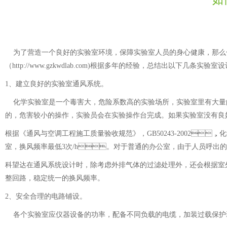
为了营造一个良好的实验室环境，保障实验室人员的身心健康，
（http://www.gzkwdlab.com)根据多年的经验，总结出以下几条实验室设
1
、
建立良好的
实验室通风系统
。
化学实验室是一个毒害大，危险系数高的实验场所，实验室里有大量
的，危害较小的操作，实验员会在实验操作台完成。如果实验室没有良好的
根据《通风与空调工程施工质量验收规范》，GB50243-2002
，
化
室，换风频率最低
3
次
/h
。对于普通的办公室，由于人员呼出的
科望达在通风系统设计时，除考虑外排气体的过滤处理外，还会根据室
整回路，稳定统一的换风频率。
2
、安全
合理的电路铺设。
各个实验室应仪器设备的功率，配备不同负载的电缆，加装过载保护装置和