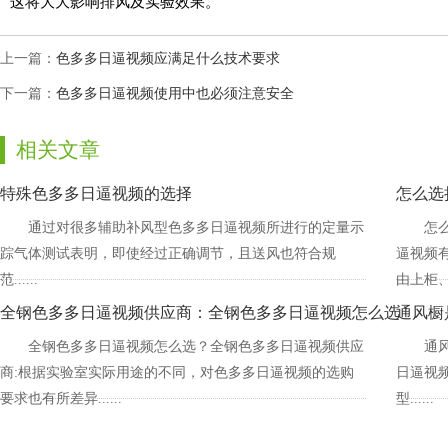
这将大大影响排风及实验效果。
上一篇：
色多多日逼视频应满足什么技术要求
下一篇：
色多多日逼视频使用中也必须注意安全
相关文章
特殊色多多日逼视频的选择
怎么选
通过对很多辅助补风型色多多日逼视频所进行的定量示
怎
踪气体测试表明，即使经过正确调节，且送风也符合规
逼视频有
范......
由上柜、台
全钢色多多日逼视频供应商：全钢色多多日逼视频怎么选
通风橱是
全钢色多多日逼视频怎么选？全钢色多多日逼视频供应
通风
商:根据实验室实际用途的不同，对色多多日逼视频的选购
日逼视频
要求也有所差异......
型......