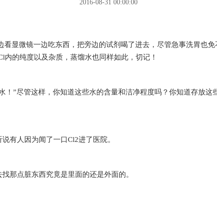
2016-08-31 00:00:00
边看显微镜一边吃东西，把旁边的试剂喝了进去，尽管急事洗胃也免
l内的纯度以及杂质，蒸馏水也同样如此，切记！
水！”尽管这样，你知道这些水的含量和洁净程度吗？你知道存
有人因为闻了一口Cl2进了医院。
间去找那点脏东西究竟是里面的还是外面的。
。