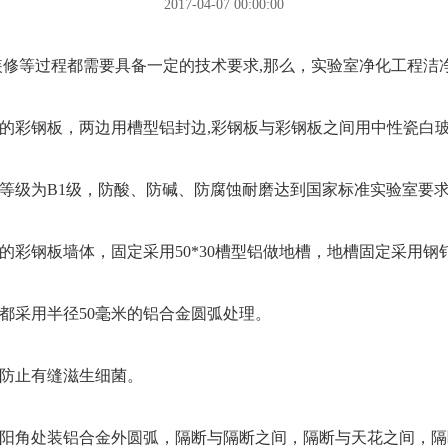
2017-04-07 00:00:00
等过程都需要具备一定的技术要求,那么，实验室净化工程洁净装
，钢板夹心的彩钢板，两边用槽型铝封边,彩钢板与彩钢板之间用中性瓷白玻璃
级为B1级，防酸、防碱、防腐蚀耐磨达到国家标准实验室要求等
板夹心的彩钢板墙体，固定采用50*30槽型铝做地槽，地槽固定采用
接都采用半径50毫米的铝合金圆弧处理。
止有缝滋生细菌。
之间阳角处装铝合金外圆弧，隔断与隔断之间，隔断与天花之间，