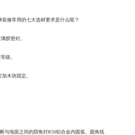
修常用的七大选材要求是什么呢？
胶密封。
级。
钢钉加木块固定。
隔断与地面之间的阴角封R50铝合金内圆弧。圆角线