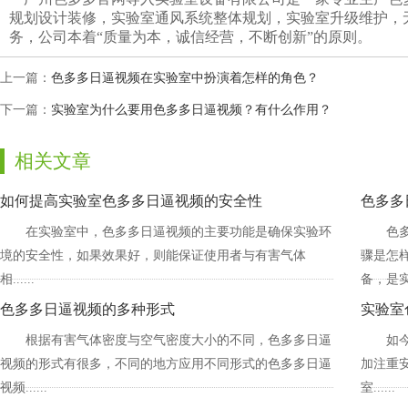
规划设计装修，实验室通风系统整体规划，实验室升级维护
务，公司本着“质量为本，诚信经营，不断创新”的原则。
上一篇：
色多多日逼视频在实验室中扮演着怎样的角色？
下一篇：
实验室为什么要用色多多日逼视频？有什么作用？
相关文章
如何提高实验室色多多日逼视频的安全性
色多多
在实验室中，色多多日逼视频的主要功能是确保实验环
色
境的安全性，如果效果好，则能保证使用者与有害气体
骤是怎样
相......
备，是
色多多日逼视频的多种形式
实验室
根据有害气体密度与空气密度大小的不同，色多多日逼
如今
视频的形式有很多，不同的地方应用不同形式的色多多日逼
加注重安
视频......
室......