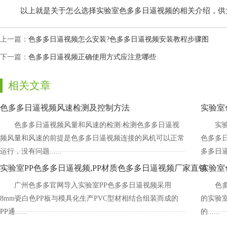
以上就是关于怎么选择实验室色多多日逼视频的相关介绍，供大家参
上一篇：
色多多日逼视频怎么安装?色多多日逼视频安装教程步骤图
下一篇：
色多多日逼视频正确使用方式应注意哪些
相关文章
色多多日逼视频风速检测及控制方法
实验室
色多多日逼视频风量和风速的检测:检测色多多日逼视
实
频风量和风速的前提是色多多日逼视频连接的风机可以正常
色多多日
运行，没有问题......
多多日逼视
实验室PP色多多日逼视频,PP材质色多多日逼视频厂家直销
实验室
广州色多多官网导入实验室PP色多多日逼视频采用
色
8mm瓷白色PP板与模具化生产PVC型材相结合组装而成的
的实验室
PP通......
的......