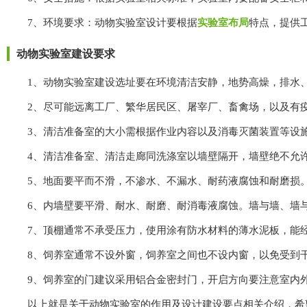
7、环境要求：动物实验室设计要根据
实验室布局
特点
动物实验室建设要求
1、动物实验室建设选址要在环境清洁安静，地势高燥，排水
2、尽可能远离工厂、繁华居民区、屠宰厂、畜禽场，以
3、清洁准备室的大小需根据作业内容以及消毒灭菌装置等设施所
4、清洁准备室、清洁走廊同洗涤室以墙壁隔开，墙壁绝不允许
5、地面要平而不滑，不渗水、不漏水、耐药液腐蚀和耐磨损
6、内墙壁要平滑、耐水、耐磨、耐消毒液腐蚀。墙与墙
7、顶棚通常不承受压力，使用涂有防水材料的薄水泥板，能
8、饲养室通常不设外窗，饲养室之间也不设内窗，以免受到干扰
9、饲养室的门建议采用铝合金密封门，开启方向要注意室
以上就是关于动物实验室的作用及设计建设要点相关介绍，希望能帮